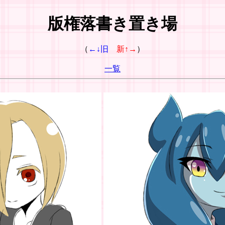
版権落書き置き場
（
←↓旧
新↑→
）
一覧
次